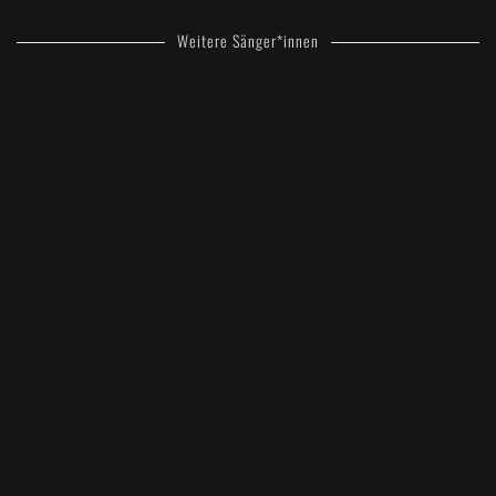
Weitere Sänger*innen
SCHATTEN
UEBER
ARMALETH –
CD-Cast –
SCHATTEN
Chiara
UEBER
ARMALETH –
CD-Cast –
SCHATTEN
Danny
UEBER