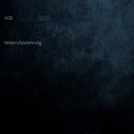
2020
⋅
die Schreib:maschine
⋅
Live
AGB
Widerrufsbelehrung