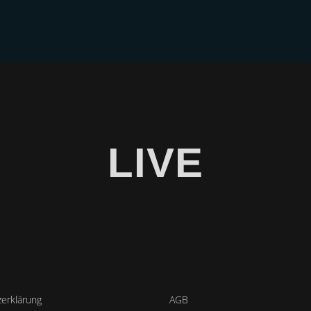
BER
CD/EP
VIDEOS
GALERIE
BLOG
SHOP
LIVE
erklärung
AGB